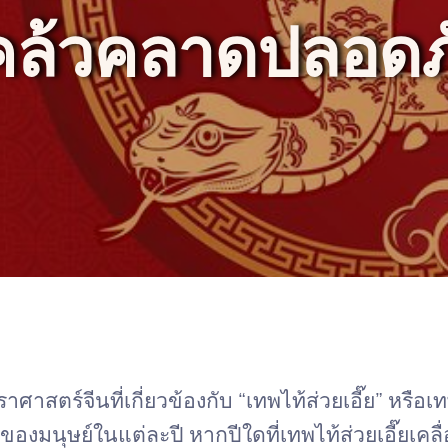
แคล้วคลาดปลอดภ
าสตร์จีนที่เกี่ยวข้องกับ “เทพไท้ส่วยเอี๊ย” หรือเท
งมนุษย์ในแต่ละปี หากปีใดที่เทพไท้ส่วยเอี๊ยเคล