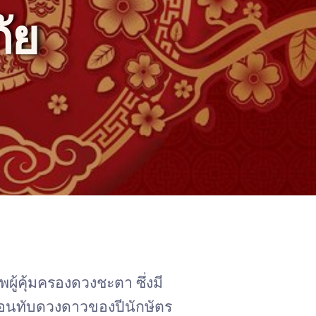
ัย
พผู้คุ้มครองดวงชะตา ซึ่งมี
ื่อนทับดวงดาวของปีนักษัตร