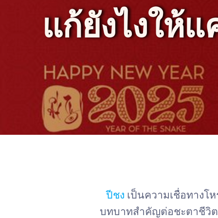
แก้ยังไงให้
ปีชง
เป็นความเชื่อทางโหราศ
บทบาทสำคัญต่อชะตาชีวิตขอ