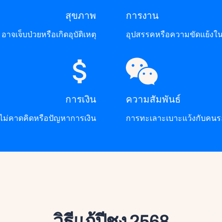
สุขภาพ
การงาน
อาจเจ็บป่วยหรือเกิดอุบัติเหตุ
อุปสรรคหรือความขัดแย้งใน
การเงิน
ความสัมพันธ์
ี่ไม่คาดคิดหรือปัญหาการเงิน
การทะเลาะเบาะแว้งกับคนร
วิธีแก้ปีชง 2568